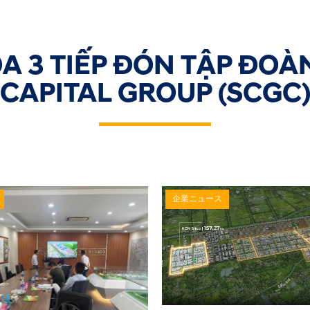
8
kinhdoanh@kcnduchoa3.vn
A 3 TIẾP ĐÓN TẬP ĐO
CAPITAL GROUP (SCGC
企業ニュース