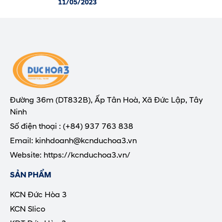
11/05/2023
Đường 36m (DT832B), Ấp Tân Hoà, Xã Đức Lập, Tây
Ninh
Số điện thoại : (+84) 937 763 838
Email: kinhdoanh@kcnduchoa3.vn
Website: https://kcnduchoa3.vn/
SẢN PHẨM
KCN Đức Hòa 3
KCN Slico