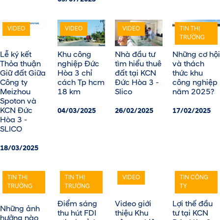
VIDEO
VIDEO
VIDEO
TIN THỊ
TRƯỜNG
Những cơ hội
Lễ ký kết
Khu công
Nhà đầu tư
và thách
Thỏa thuận
nghiệp Đức
tìm hiểu thuê
thức khu
Giữ đất Giữa
Hòa 3 chỉ
đất tại KCN
công nghiệp
Công ty
cách Tp hcm
Đức Hòa 3 -
năm 2025?
Meizhou
18 km
Slico
Spoton và
KCN Đức
17/02/2025
04/03/2025
26/02/2025
Hòa 3 -
SLICO
18/03/2025
TIN THỊ
TIN THỊ
VIDEO
TIN CÔNG
TRƯỜNG
TRƯỜNG
TY
Điểm sáng
Video giới
Lợi thế đầu
Những ảnh
thu hút FDI
thiệu Khu
tư tại KCN
hưởng nào