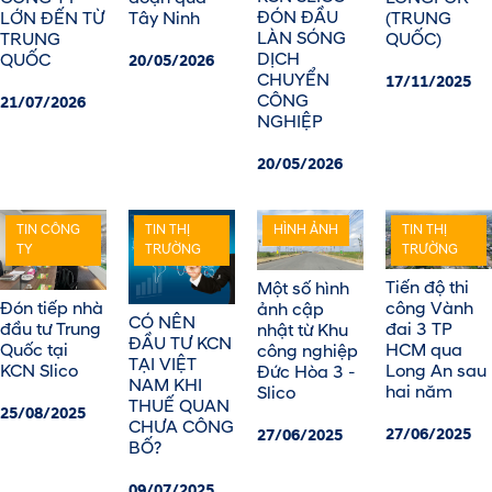
ĐÓN ĐẦU
LỚN ĐẾN TỪ
Tây Ninh
(TRUNG
LÀN SÓNG
TRUNG
QUỐC)
DỊCH
QUỐC
20/05/2026
CHUYỂN
17/11/2025
CÔNG
21/07/2026
NGHIỆP
20/05/2026
TIN CÔNG
TIN THỊ
HÌNH ẢNH
TIN THỊ
TY
TRƯỜNG
TRƯỜNG
Tiến độ thi
Một số hình
Đón tiếp nhà
công Vành
ảnh cập
CÓ NÊN
đầu tư Trung
đai 3 TP
nhật từ Khu
ĐẦU TƯ KCN
Quốc tại
HCM qua
công nghiệp
TẠI VIỆT
KCN Slico
Long An sau
Đức Hòa 3 -
NAM KHI
hai năm
Slico
THUẾ QUAN
25/08/2025
CHƯA CÔNG
27/06/2025
27/06/2025
BỐ?
09/07/2025