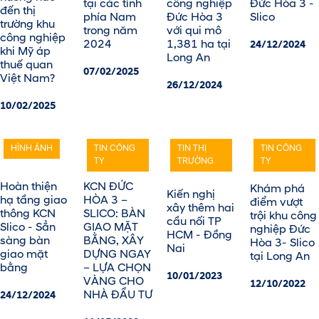
tại các tỉnh
công nghiệp
Đức Hòa 3 -
đến thị
phía Nam
Đức Hòa 3
Slico
trường khu
trong năm
với qui mô
công nghiệp
2024
1,381 ha tại
24/12/2024
khi Mỹ áp
Long An
thuế quan
07/02/2025
Việt Nam?
26/12/2024
10/02/2025
HÌNH ẢNH
TIN CÔNG
TIN THỊ
TIN CÔNG
TY
TRƯỜNG
TY
KCN ĐỨC
Hoàn thiện
Khám phá
Kiến nghị
HÒA 3 –
hạ tầng giao
điểm vượt
xây thêm hai
SLICO: BÀN
thông KCN
trội khu công
cầu nối TP
GIAO MẶT
Slico - Sẳn
nghiệp Đức
HCM - Đồng
BẰNG, XÂY
sàng bàn
Hòa 3- Slico
Nai
DỰNG NGAY
giao mặt
tại Long An
– LỰA CHỌN
bằng
10/01/2023
VÀNG CHO
12/10/2022
NHÀ ĐẦU TƯ
24/12/2024