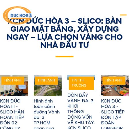
KCN ĐỨC HÒA 3 – SLICO: BÀN
GIAO MẶT BẰNG, XÂY DỰNG
NGAY – LỰA CHỌN VÀNG CHO
NHÀ ĐẦU TƯ
HÌNH ẢNH
HÌNH ẢNH
TIN THỊ
HÌNH ẢNH
TRƯỜNG
ĐÒN BẨY
VÀNH ĐAI 3
KCN ĐỨC
Hình ảnh
KCN ĐỨC
KHƠI
HÒA III -
toàn cảnh
HÒA 3 -
THÔNG
SLICO HÂN
đường Vành
SLICO TIẾP
DÒNG VỐN
HOAN TIẾP
đai 3
ĐÓN TẬP
VỀ KHU TÂY:
ĐÓN 02
TP.HCM
ĐOÀN
KCN SLICO
CÔNG TY
đoạn qua
LONGFOR