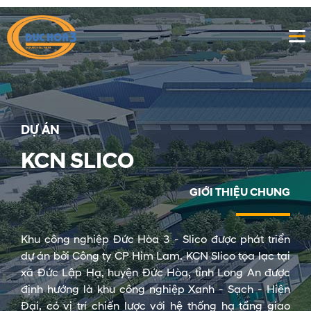
DỰ ÁN
KCN SLICO
GIỚI THIỆU CHUNG
Khu công nghiệp Đức Hòa 3 - Slico được phát triển
dự án bởi Công ty CP Him Lam. KCN Slico tọa lạc tại
xã Đức Lập Hạ, huyện Đức Hòa, tỉnh Long An được
định hướng là khu công nghiệp Xanh - Sạch - Hiện
Đại, có vị trí chiến lược với hệ thống hạ tầng giao