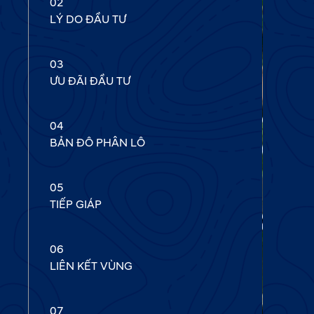
02
LÝ DO ĐẦU TƯ
03
ƯU ĐÃI ĐẦU TƯ
04
BẢN ĐÔ PHÂN LÔ
05
TIẾP GIÁP
06
LIÊN KẾT VÙNG
07