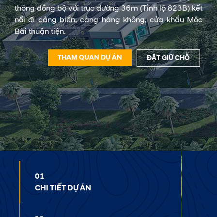
thông đồng bộ với trục đường 36m (Tỉnh lộ 823B) kết
nối đi cảng biển, cảng hàng không, cửa khẩu Mộc
Bài thuận tiện.
THAM QUAN DỰ ÁN
ĐẶT GIỮ CHỖ
01
CHI TIẾT DỰ ÁN