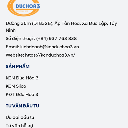
Đường 36m (DT832B), Ấp Tân Hoà, Xã Đức Lập, Tây
Ninh
Số điện thoại : (+84) 937 763 838
Email: kinhdoanh@kcnduchoa3.vn
Website: https://kcnduchoa3.vn/
SẢN PHẨM
KCN Đức Hòa 3
KCN Slico
KĐT Đức Hòa 3
TƯ VẤN ĐẦU TƯ
Ưu đãi đầu tư
Tư vấn hỗ trợ