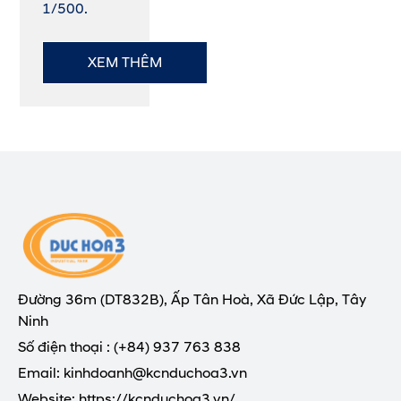
1/500.
XEM THÊM
Đường 36m (DT832B), Ấp Tân Hoà, Xã Đức Lập, Tây
Ninh
Số điện thoại : (+84) 937 763 838
Email: kinhdoanh@kcnduchoa3.vn
Website: https://kcnduchoa3.vn/