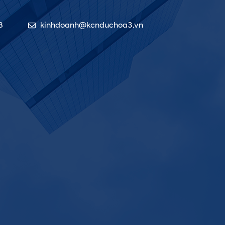
8
kinhdoanh@kcnduchoa3.vn