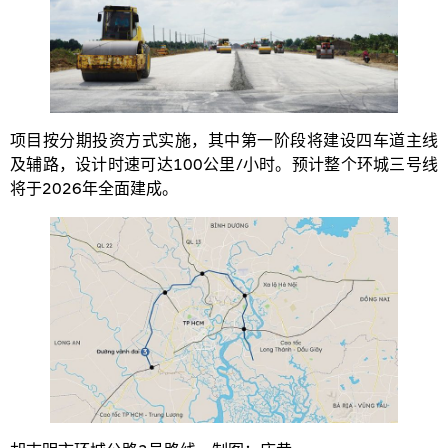
项目按分期投资方式实施，其中第一阶段将建设四车道主线
及辅路，设计时速可达100公里/小时。预计整个环城三号线
将于2026年全面建成。