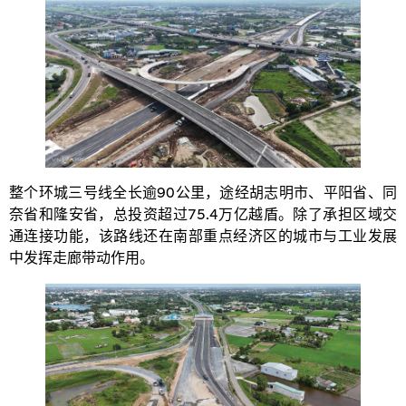
整个环城三号线全长逾90公里，途经胡志明市、平阳省、同
奈省和隆安省，总投资超过75.4万亿越盾。除了承担区域交
通连接功能，该路线还在南部重点经济区的城市与工业发展
中发挥走廊带动作用。