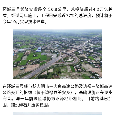
环城三号线隆安省段全长6.8公里，总投资超过4.2万亿越
盾。经过两年施工，工程已完成近77%的总进度，预计将于
今年10月实现技术通车。
在环城三号线与胡志明市—忠良高速公路及边禄—隆城高速
公路交汇的枢纽（位于边禄县美安乡），基础设施正在逐步
完善。与一年前该区域仍为沼泽地带相比，目前路基已加
固、铺设碎石并压实稳固。