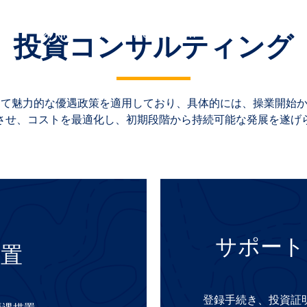
8
kinhdoanh@kcnduchoa3.vn
投資コンサルティング
て魅力的な優遇政策を適用しており、具体的には、操業開始か
させ、コストを最適化し、初期段階から持続可能な発展を遂げ
サポート
措置
登録手続き、投資証