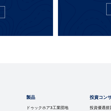
製品
投資コン
ドゥックホア3工業団地
投資優遇措